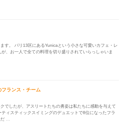
す。 パリ13区にあるYunicaという小さな可愛いカフェ・レ
んが、お一人で全ての料理を切り盛りされていらっしゃいま
のフランス・チーム
ックでしたが、アスリートたちの勇姿は私たちに感動を与えて
ーティスティックスイミングのデュエットで8位になったフラ
だ …