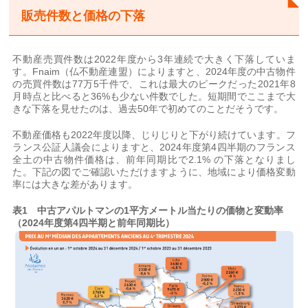
販売件数と価格の下落
不動産売買件数は2022年度から3年連続で大きく下落していま
す。Fnaim（仏不動産連盟）によりますと、2024年度の中古物件
の売買件数は77万5千件で、これは最大のピークだった2021年8
月時点と比べると36%も少ない件数でした。短期間でここまで大
きな下落を見せたのは、過去50年で初めてのことだそうです。
不動産価格も2022年度以降、じりじりと下がり続けています。フ
ランス公証人議会によりますと、2024年度第4四半期のフランス
全土の中古物件価格は、前年同期比で2.1% の下落となりまし
た。下記の図でご確認いただけますように、地域により価格変動
率には大きな差があります。
表1 中古アパルトマンの1平方メートル当たりの価物と変動率
（2024年度第4四半期と前年同期比）