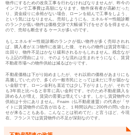
物件にするための改良工事を行わなければなりませんが、昨今の
インフレで工事費は高額になります。物件保有者が高齢だった
り、資金繰りに余裕がない場合、ローンを組んで工事をしよう、
という気にはなりません。売却しようにも、エネルギー性能診断
のランクが低い物件は価格交渉で大幅値下げをせざるを得ません
ので、売却も断念する ケースが多いのです。
もしエネルギー性能診断のランクが低い物件が多く売却されれ
ば、購入者がエコ物件に改築した後、それらの物件は賃貸市場に
出回り、物件不足はかなり緩和されるかもしれません。残念なが
ら上記の理由により、そのような流れは生まれそうになく、賃貸
不動産市場への物件供給は減るばかりです。
不動産価格は下がり始めましたが、それ以前の価格があまりにも
高騰していたので、多くの一般市民にとっては未だに手が届かな
い金額です。ローン金利も直近では少し下がりましたが、それで
も3年前と比べると非常に高い金利です。そのため不動産購入を
諦める人が増え、賃貸の需要は増えています。しかし賃貸物件の
供給は十分にありません。Fnaim（仏不動産連盟）の代表が「サ
イトに賃貸物件の広告が出ると、１時間以内に200件の問い合わ
せが来ることもある。こんなことは初めてだ」と言うほど、今現
在、フランスでは賃貸物件の不足が深刻なのです。