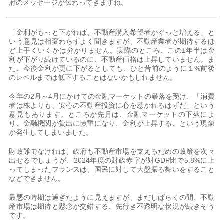
府のメッセージが伝わってきますね。
「金利がもっと下がれば、不動産購入希望者がぐっと増える」と
いう意見は相変わらずよく聞きますが、不動産業者が期待するほ
ど上手くいくかは分かりません。実際のところ、この1年半は金
利が下がり続けているのに、不動産価格は上昇していません。ま
た、今後金利が更に下がるとしても、ひと昔前のように１%前後
のレベルまでは低下することはないかもしれません。
今年の2月～4月にかけての金融マーケットの暴落を受け、「消費
者は株よりも、安心の不動産投資に心を惹かれるはずだ」という
意見もあります。ところが先月は、金融マーケットの下落によ
り、金融機関が貸出に慎重になり、金利が上昇する、という現象
が発生してしまいました。
財政難でなければ、政府も不動産市場を支えるための政策を次々
出せるでしょうが、2024年度の財政赤字が対GDP比で5.8%に上
ってしまったフランスは、国民に対して大盤振る舞いをすること
などできません。
最悪の時期は過ぎたように見えますが、まだしばらくの間、不動
産市場は期待と懸念が交錯する、先行き不透明な状況が続きそう
です。