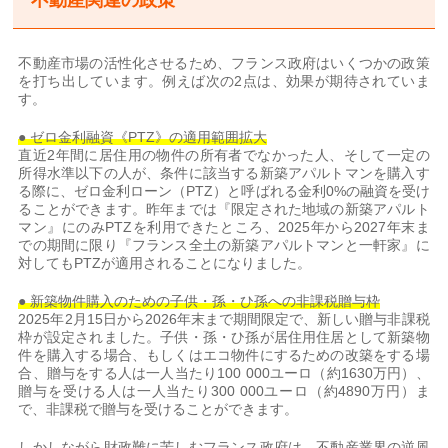
不動産関連の政策
不動産市場の活性化させるため、フランス政府はいくつかの政策
を打ち出しています。例えば次の2点は、効果が期待されていま
す。
● ゼロ金利融資《
PTZ
》の適用範囲拡大
直近2年間に居住用の物件の所有者でなかった人、そして一定の
所得水準以下の人が、条件に該当する新築アパルトマンを購入す
る際に、ゼロ金利ローン（PTZ）と呼ばれる金利0%の融資を受け
ることができます。昨年までは『限定された地域の新築アパルト
マン』にのみPTZを利用できたところ、2025年から2027年末ま
での期間に限り『フランス全土の新築アパルトマンと一軒家』に
対してもPTZが適用されることになりました。
● 新築物件購入のための子供
・孫・ひ孫への非課税贈与枠
2025年2月15日から2026年末まで期間限定で、新しい贈与非課税
枠が設定されました。子供・孫・ひ孫が居住用住居として新築物
件を購入する場合、もしくはエコ物件にするための改築をする場
合、贈与をする人は一人当たり100 000ユーロ（約1630万円）、
贈与を受ける人は一人当たり300 000ユーロ（約4890万円）ま
で、非課税で贈与を受けることができます。
しかしながら財政難に苦しむフランス政府は、不動産業界の逆風