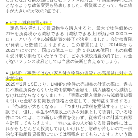
となるような政策変更も発表しました。投資家にとって、特に痛
手が大きいのが次の2点です。
● ピネル減税措置が終了
一定条件を満たして賃貸物件を購入すると、最大で物件価格の
21%を所得税から減額できる（減額できる上限額は63 000ユー
ロ）、というピネル減税措置の終了が決定しました。会計検査院
が発表した数値によりますと、この措置により、2014年から
2023年にかけて、国は73億ユーロ（約１兆1890億円） もの税収
を受け取り損ねていたそうです。ピネル減税措置の終了は、お金
がないフランス政府としては当然の決断と言えるでしょう。
●
LMNP
（事業ではない家具付き物件の賃貸）の売却益に対する
実質増税
2025年2月１5日より、LMNPの物件の売却益の計算の際に、過去
に不動産所得から引いた減価償却の金額を、購入価格から減額し
なければならなくなりました。『実際の購入価格から減価償却費
を引いた金額を初期投資価格と仮定して、売却益を算出する』
→『売却益が大きくなる』→『つまりは増税を意味する』という
訳です。但し、学生や65歳以上のみを対象として賃貸している物
件については、この新しい措置を使わず、従来通りの計算で税額
を計算してもらえます。「弱い立場の人が借りる賃貸物件にはこ
れからもどんどん投資してほしいけれど、財政が苦しいので一般
的な不動産賃貸投資については増税させてもらいます」という政