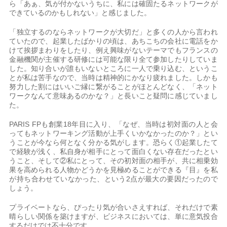
ら「あぁ、気が付かないうちに、私には確固たるネットワークが
できているのかもしれない」と感じました。
「独立するのならネットワークが大切だ」と多くの人から言われ
ていたので、起業したばかりの頃は、あちこちの会社に電話をか
けて挨拶まわりをしたり、例え興味がないテーマでもフランスの
金融機関が主催する研修には可能な限り全て参加したりしていま
した。知り合いが誰もいないところに一人で乗り込む、というこ
とが私は苦手なので、当時は精神的にかなり疲れました。しかも
努力した割にはいいご縁に繋がることがほとんどなく、「ネット
ワークなんて意味あるのかな？」と長いこと疑問に感じていまし
た。
PARIS FPも創業18年目に入り、「なぜ、当時は初対面の人と会
ってもネットワーキング活動が上手くいかなかったのか？」とい
うことが今なら何となく分かる気がします。恐らく①起業したて
で経験が浅く、私自身が相手にとって面白くない存在だったとい
うこと、そして②私にとって、その初対面の相手が、共に相乗効
果を高められる人物かどうかを見極めることができる『目』を私
が持ち合わせていなかった、という2点が最大の要因だったので
しょう。
プライベートなら、ぴったり気が合いさえすれば、それだけで素
晴らしい関係を築けますが、ビジネスにおいては、単に意気投合
するだけでは不十分です。