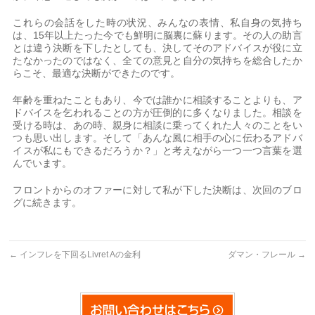
これらの会話をした時の状況、みんなの表情、私自身の気持ち
は、15年以上たった今でも鮮明に脳裏に蘇ります。その人の助言
とは違う決断を下したとしても、決してそのアドバイスが役に立
たなかったのではなく、全ての意見と自分の気持ちを総合したか
らこそ、最適な決断ができたのです。
年齢を重ねたこともあり、今では誰かに相談することよりも、ア
ドバイスを乞われることの方が圧倒的に多くなりました。相談を
受ける時は、あの時、親身に相談に乗ってくれた人々のことをい
つも思い出します。そして「あんな風に相手の心に伝わるアドバ
イスが私にもできるだろうか？」と考えながら一つ一つ言葉を選
んでいます。
フロントからのオファーに対して私が下した決断は、次回のブロ
グに続きます。
←
インフレを下回るLivret Aの金利
ダマン・フレール
→