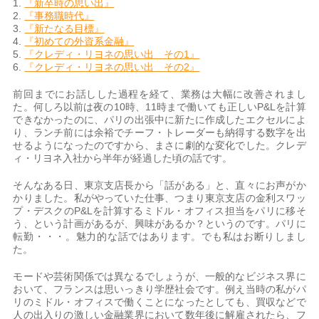
1.
『新卒時の思い出』
2.
『事務職時代』
3.
『新たなる目標』
4.
『初めての外資系金融』
5.
『クレディ・リヨネの思い出 その1』
6.
『クレディ・リヨネの思い出 その2』
前回までにお話しした過程を経て、業務は大幅に改善されまし
た。何しろ以前は夜の10時、11時まで働いても正しいP&Lを計算
できなかったのに、パリの出張中に新たに作成したエクセルによ
り、ランチ前には余裕でチーフ・トレーダーも納得する数字を出
せるようになったのですから、まさに劇的な変化でした。クレデ
ィ・リヨネ入社から半年が経過した頃の話です。
そんなある日、東京支店長から「話がある」と、直々にお声がか
かりました。私がやっていた仕事、つまり東京支店の金利スワッ
プ・デスクのP&Lを計算するミドル・オフィス担当をパリに移そ
う、という計画があるが、興味があるか？というのです。パリに
転勤・・・。魅力的な話ではあります。でも私はお断りしまし
た。
モードや芸術関係では異なるでしょうが、一般的なビジネス界に
おいて、フランスは思いっきり学歴社会です。例え当時の私がパ
リのミドル・オフィスで働くことになったとしても、買収などで
人の出入りの激しい金融業界において数年後に解雇されたら、フ