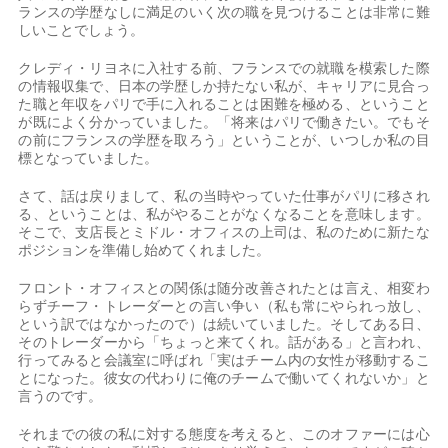
ランスの学歴なしに満足のいく次の職を見つけることは非常に難
しいことでしょう。
クレディ・リヨネに入社する前、フランスでの就職を模索した際
の情報収集で、日本の学歴しか持たない私が、キャリアに見合っ
た職と年収をパリで手に入れることは困難を極める、ということ
が既によく分かっていました。「将来はパリで働きたい。でもそ
の前にフランスの学歴を取ろう」ということが、いつしか私の目
標となっていました。
さて、話は戻りまして、私の当時やっていた仕事がパリに移され
る、ということは、私がやることがなくなることを意味します。
そこで、支店長とミドル・オフィスの上司は、私のために新たな
ポジションを準備し始めてくれました。
フロント・オフィスとの関係は随分改善されたとは言え、相変わ
らずチーフ・トレーダーとの言い争い（私も常にやられっ放し、
という訳ではなかったので）は続いていました。そしてある日、
そのトレーダーから「ちょっと来てくれ。話がある」と言われ、
行ってみると会議室に呼ばれ「実はチーム内の女性が移動するこ
とになった。彼女の代わりに俺のチームで働いてくれないか」と
言うのです。
それまでの彼の私に対する態度を考えると、このオファーには心