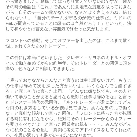
から驚きました。動揺してはっきり覚えていないのですが、確か
その時の会話は「これまであんなに意地悪な態度を取っておきな
がら、自分のチームで働かないか、なんてよく言えるわね。信じ
られない！」「自分のチームを守るのが俺の仕事だ。ミドルの
P&Lが間違っていることに怒るのは当然だろう！」といった、決
して和やかとは言えない雰囲気で終わった気がします。
フロントへの移動。そしてオファーを出したのは、これまで散々
悩まされてきたあのトレーダー。
この件には本当に迷いました。クレディ・リヨネのミドル・オフ
ィスで働き始めてからの約半年、そのトレーダーとの関係に頭を
痛め、色々な人に相談してきました。
「雇っておきながらこんなこと言うのは申し訳ないけど、もうこ
の仕事は辞めて次を探した方がいいよ。いくらなんでも酷すぎ
る」と寂しそうに言った上司、「どんなに嫌な奴でも、その人と
働いて学ぶことがあると思うなら絶対に仕事は辞めるな」と言っ
たドレスナー時代の元同僚、「あのトレーダーが君に対してどん
な口の利き方をしているか僕は見てきた。あんな男の元で働く
な」と真剣な眼差しで言った同僚、「フロントに移った方が転職
する時に有利になるから、絶対にそのトレーダーからのオファー
を受けるべきだよ」と言った同業者の親友・・・。みんながどん
なに私のことを心配し、真剣に考えてアドバイスをしてくれたの
か、今思い返しても胸がいっぱいになります。