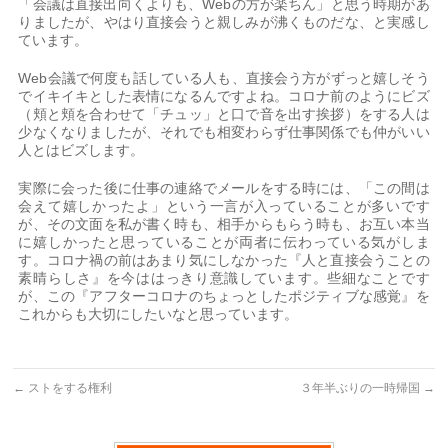
「会議は直接出向くよりも、Webの方が楽ちん」と思う時期があ
りましたが、やはり直接会うと親しみが沸くものだな、と実感し
ています。
Web会議で何度も話している人も、直接会う方がずっと嬉しそう
でイキイキとした表情になるんですよね。コロナ前のようにビズ
（頬と頬を合わせて「チュッ」と口で音を出す挨拶）をする人は
少なくなりましたが、それでも相変わらず仕事関係でも仲がいい
人とはビズします。
実際に会った後に仕事の連絡でメールをする時には、「この間は
会えて嬉しかったよ」という一言が入っていることが多いです
が、その文面を私が書く時も、相手からもらう時も、お互い本当
に嬉しかったと思っていることが両者に伝わっている気がしま
す。コロナ禍の前はあまり気にしなかった『人と直接会うことの
素晴らしさ』を今ははっきり意識しています。些細なことです
が、この『アフターコロナのちょっとしたポジティブな感覚』を
これからも大切にしたいなと思っています。
←
ストをする権利
３年半ぶりの一時帰国
→