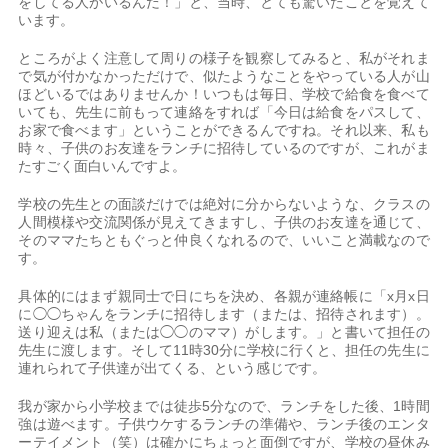
をしてる人がいるんだ！」と、当時、とても驚いたことを覚えて
います。
ところがよく注意して周りの様子を観察してみると、私がそれま
で気が付かなかっただけで、似たようなことをやっている人が山
ほどいるではありませんか！いつもは毎日、学校で給食を食べて
いても、先生に前もって連絡をすれば「今日は給食をパスして、
お家で食べます」ということができるんですね。それ以来、私も
時々、子供のお友達をランチに招待しているのですが、これがま
たすごく面白いんですよ。
学校の先生との面談だけでは絶対に分からないような、クラスの
人間模様や交流関係が見えてきますし、子供のお友達を通じて、
そのママたちともぐっと仲良くなれるので、いいこと満載なので
す。
具体的にはまず親同士で日にちを決め、各親が連絡帳に「x月x日
に◯◯ちゃんをランチに招待します（または、招待されます）。
送り迎えは私（または◯◯のママ）がします。」と書いて担任の
先生に渡します。そして11時30分に学校に行くと、担任の先生に
連れられて子供達が出てくる、という感じです。
我が家から小学校までは徒歩5分なので、ランチをした後、1時間
強は遊べます。子供ウケするランチの準備や、ランチ後のエンタ
ーテイメント（笑）は確かにちょっと面倒ですが、学校の昼休み