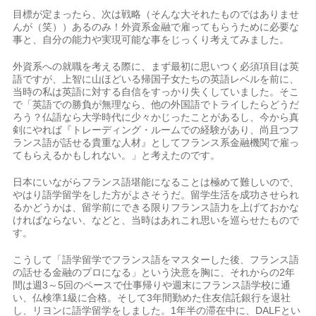
目標が定まったら、次は戦略（そんな大それたものではありませ
んが（笑））あるのみ！外資系金融で雇ってもらうために必要な
事と、自分の能力や実現可能な事をじっくり考えてみました。
外資系への就職を考える際に、まず最初に思いつく必須項目は英
語ですが、上智に山ほどいる帰国子女たちの英語レベルを前に、
当時の私は英語に対する自信をすっかり失くしていました。そこ
で「英語での勝負が無理なら、他の外国語でトライしたらどうだ
ろう？仏語なら大学時代に少々かじったことがあるし、今から真
剣にやれば『トレーディング・ルームでの経験があり、尚且つフ
ランス語が話せる貴重な人材』としてフランス系金融機関で雇っ
てもらえるかもしれない。」と考えたのです。
日本にいながらフランス語堪能になることは極めて難しいので、
やはり語学留学をした方がよさそうだ。留学生活を成功させられ
るかどうかは、留学前にできる限りフランス語力を上げておかな
ければならない、などと、当時はあれこれ思いを巡らせたもので
す。
こうして「語学留学でフランス語をマスターした後、フランス語
の話せる金融のプロになる」という決意を胸に、それからの2年
間は週3～5回のペースで仕事帰りや週末にフランス語学校に通
い、仏検準1級に合格。そして3年間勤めた住友信託銀行を退社
し、リヨンに語学留学をしました。1年半の滞在中に、DALFとい