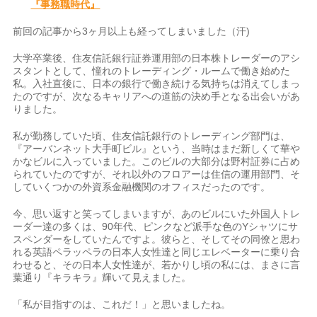
『事務職時代』
前回の記事から3ヶ月以上も経ってしまいました（汗)
大学卒業後、住友信託銀行証券運用部の日本株トレーダーのアシ
スタントとして、憧れのトレーディング・ルームで働き始めた
私。入社直後に、日本の銀行で働き続ける気持ちは消えてしまっ
たのですが、次なるキャリアへの道筋の決め手となる出会いがあ
りました。
私が勤務していた頃、住友信託銀行のトレーディング部門は、
『アーバンネット大手町ビル』という、当時はまだ新しくて華や
かなビルに入っていました。このビルの大部分は野村証券に占め
られていたのですが、それ以外のフロアーは住信の運用部門、そ
していくつかの外資系金融機関のオフィスだったのです。
今、思い返すと笑ってしまいますが、あのビルにいた外国人トレ
ーダー達の多くは、90年代、ピンクなど派手な色のYシャツにサ
スペンダーをしていたんですよ。彼らと、そしてその同僚と思わ
れる英語ペラッペラの日本人女性達と同じエレベーターに乗り合
わせると、その日本人女性達が、若かりし頃の私には、まさに言
葉通り『キラキラ』輝いて見えました。
「私が目指すのは、これだ！」と思いましたね。