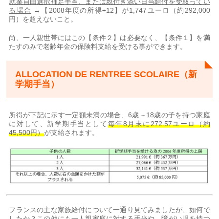
就業自由選択補足手当、または親付き添い日当給付を受取ってい
る場合
→【2008年度の所得÷12】が1,747ユーロ（約292,000
円）を超えないこと。
尚、一人親世帯にはこの【条件２】は必要なく、【条件１】を満
たすのみで老齢年金の保険料支給を受ける事ができます。
ALLOCATION DE RENTREE SCOLAIRE（新
学期手当）
所得が下記に示す一定額未満の場合、6歳～18歳の子を持つ家庭
に対して、新学期手当として
毎年8月末に272.57ユーロ（約
45,500円）
が支給されます。
フランスの主な家族給付について一通り見てみましたが、如何で
したか？この他にも一人親家庭に対する手当や、障がい児を持つ