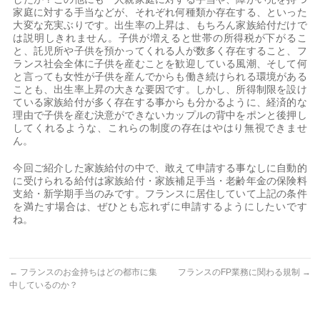
家庭に対する手当などが、それぞれ何種類か存在する、といった
大変な充実ぶりです。出生率の上昇は、もちろん家族給付だけで
は説明しきれません。子供が増えると世帯の所得税が下がるこ
と、託児所や子供を預かってくれる人が数多く存在すること、フ
ランス社会全体に子供を産むことを歓迎している風潮、そして何
と言っても女性が子供を産んでからも働き続けられる環境がある
ことも、出生率上昇の大きな要因です。しかし、所得制限を設け
ている家族給付が多く存在する事からも分かるように、経済的な
理由で子供を産む決意ができないカップルの背中をポンと後押し
してくれるような、これらの制度の存在はやはり無視できませ
ん。
今回ご紹介した家族給付の中で、敢えて申請する事なしに自動的
に受けられる給付は家族給付・家族補足手当・老齢年金の保険料
支給・新学期手当のみです。フランスに居住していて上記の条件
を満たす場合は、ぜひとも忘れずに申請するようにしたいです
ね。
←
フランスのお金持ちはどの都市に集
フランスのFP業務に関わる規制
→
中しているのか？