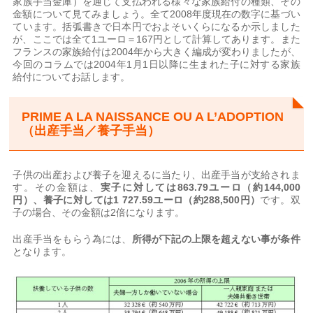
家族手当金庫）を通じて支払われる様々な家族給付の種類、その
金額について見てみましょう。全て2008年度現在の数字に基づい
ています。括弧書きで日本円でおよそいくらになるか示しました
が、ここでは全て1ユーロ＝167円として計算してあります。また
フランスの家族給付は2004年から大きく編成が変わりましたが、
今回のコラムでは2004年1月1日以降に生まれた子に対する家族
給付についてお話します。
PRIME A LA NAISSANCE OU A L’ADOPTION
（出産手当／養子手当）
子供の出産および養子を迎えるに当たり、出産手当が支給されま
す。その金額は、
実子に対しては
863.79
ユーロ（約144,000
円）、養子に対しては1 727.59
ユーロ（約288,500
円）
です。双
子の場合、その金額は2倍になります。
出産手当をもらう為には、
所得が下記の上限を超えない事が条件
となります。