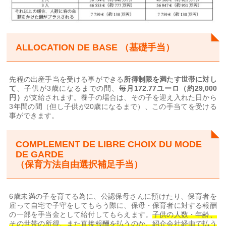
ALLOCATION DE BASE （基礎手当）
先程の出産手当を受ける事ができる
所得制限を満たす世帯に対し
て
、子供が3歳になるまでの間、
毎月
172.77
ユーロ（約29,000
円）
が支給されます。養子の場合は、その子を迎え入れた日から
3年間の間（但し子供が20歳になるまで）、この手当てを受ける
事ができます。
COMPLEMENT DE LIBRE CHOIX DU MODE
DE GARDE
（保育方法自由選択補足手当）
6歳未満の子を育てる為に、公認保母さんに預けたり、保育者を
雇って自宅で子守をしてもらう際に、保母・保育者に対する報酬
の一部を手当金として給付してもらえます。
子供の人数・年齢、
その世帯の所得、また直接報酬を払うのか、紹介会社経由で払う