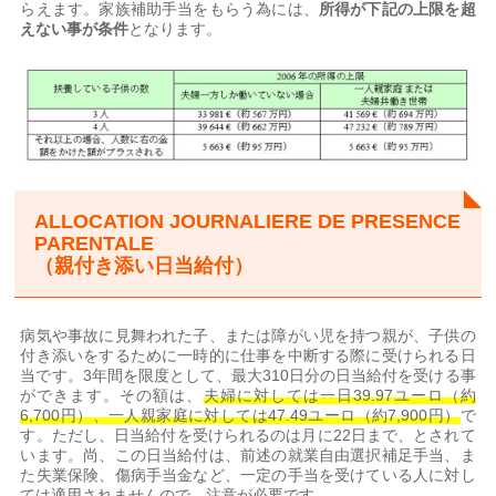
らえます。家族補助手当をもらう為には、
所得が下記の上限を超
えない事が条件
となります。
ALLOCATION JOURNALIERE DE PRESENCE
PARENTALE
（親付き添い日当給付）
病気や事故に見舞われた子、または障がい児を持つ親が、子供の
付き添いをするために一時的に仕事を中断する際に受けられる日
当です。3年間を限度として、最大310日分の日当給付を受ける事
ができます。その額は、
夫婦に対しては一日39.97ユーロ（約
6,700円）、一人親家庭に対しては47.49ユーロ（約7,900円）
で
す。ただし、日当給付を受けられるのは月に22日まで、とされて
います。尚、この日当給付は、前述の就業自由選択補足手当、ま
た失業保険、傷病手当金など、一定の手当を受けている人に対し
ては適用されませんので、注意が必要です。