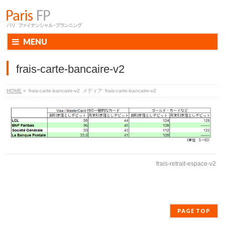
MENU
frais-carte-bancaire-v2
HOME
»
frais-carte-bancaire-v2
メディア
frais-carte-bancaire-v2
frais-retrait-espace-v2
PAGE TOP